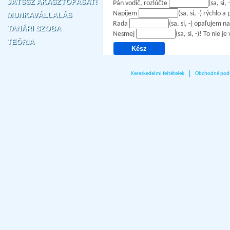
JÁTSSZ AKASZTÓFÁSAT!
Pán vodič, rozlúčte
(sa, si
Napijem
(sa, si, -) rýchlo
MUNKAVÁLLALÁS
Rada
(sa, si, -) opaľujem na
TANÁRI SZOBA
Nesmej
(sa, si, -)! To nie je
TEÓRIA
Kereskedelmi feltételek
Obchodné pod