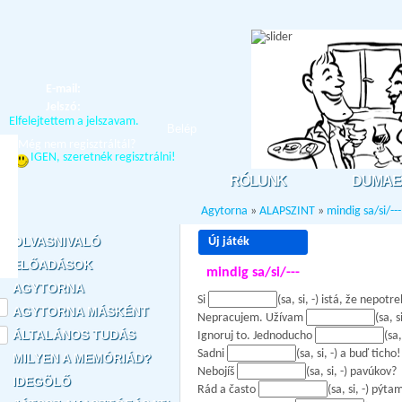
E-mail:
Jelszó:
Elfelejtettem a jelszavam.
Belép
Még nem regisztráltál?
IGEN, szeretnék regisztrálni!
RÓLUNK
DUMAE
Agytorna
»
ALAPSZINT
»
mindig sa/si/---
OLVASNIVALÓ
Új játék
ELŐADÁSOK
mindig sa/si/---
AGYTORNA
Si
(sa, si, -) istá, že nepot
AGYTORNA MÁSKÉNT
Nepracujem. Užívam
(sa, s
ÁLTALÁNOS TUDÁS
Ignoruj to. Jednoducho
(sa,
Sadni
(sa, si, -) a buď ticho!
MILYEN A MEMÓRIÁD?
Nebojíš
(sa, si, -) pavúkov?
IDEGÖLŐ
Rád a často
(sa, si, -) pýt