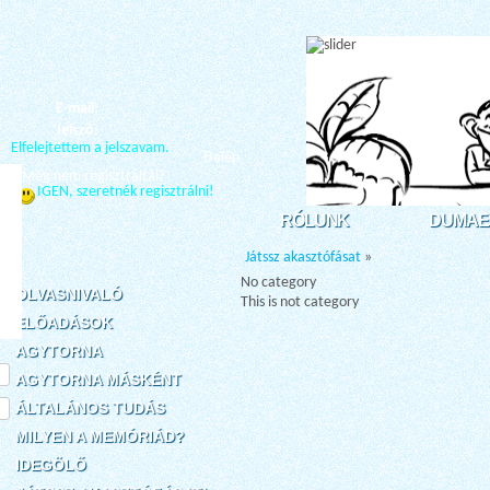
E-mail:
Jelszó:
Elfelejtettem a jelszavam.
Belép
Még nem regisztráltál?
IGEN, szeretnék regisztrálni!
RÓLUNK
DUMAE
Játssz akasztófásat
»
No category
OLVASNIVALÓ
This is not category
ELŐADÁSOK
AGYTORNA
AGYTORNA MÁSKÉNT
ÁLTALÁNOS TUDÁS
MILYEN A MEMÓRIÁD?
IDEGÖLŐ