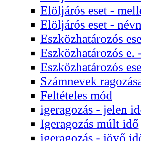
Elöljárós eset - mel
Elöljárós eset - né
Eszközhatározós ese
Eszközhatározós e. 
Eszközhatározós es
Számnevek ragozás
Feltételes mód
igeragozás - jelen i
Igeragozás múlt idő
igeragozás - jövő id