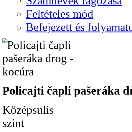
Számnevek ragozása
Feltételes mód
Befejezett és folyamat
Policajti čapli pašeráka d
Középsulis
szint