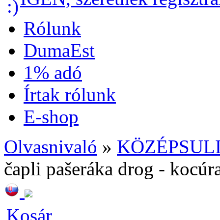
Rólunk
DumaEst
1% adó
Írtak rólunk
E-shop
Olvasnivaló
»
KÖZÉPSULI
čapli pašeráka drog - kocúr
Kosár