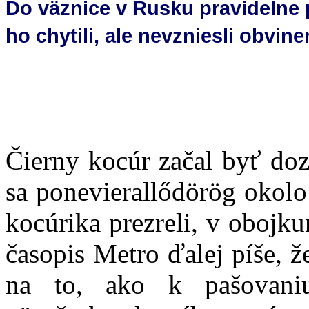
Do väznice v Rusku pravidelne p
ho chytili, ale
nevzniesli obvine
Čierny kocúr začal byť d
sa
ponevieral
lődörög
okolo
kocúrika prezreli, v
obojku
časopis Metro ďalej píše, ž
na to, ako k pašovan