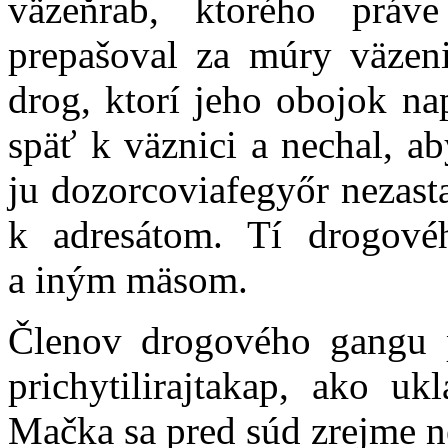
väzeň
rab
, ktorého práv
prepašoval za múry
väzen
drog, ktorí jeho obojok na
späť k väznici a nechal, a
ju
dozorcovia
fegyőr
nezasta
k adresátom. Tí drogovéh
a iným mäsom.
Členov drogového gangu po
prichytili
rajtakap
, ako ukl
Mačka sa pred súd zrejme n