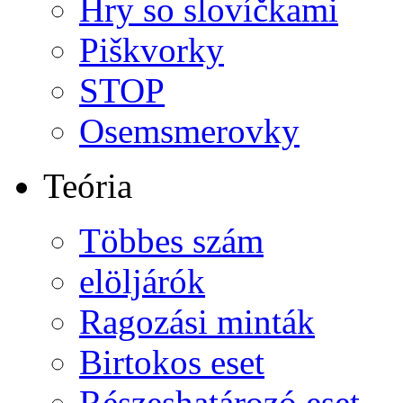
Hry so slovíčkami
Piškvorky
STOP
Osemsmerovky
Teória
Többes szám
elöljárók
Ragozási minták
Birtokos eset
Részeshatározó eset