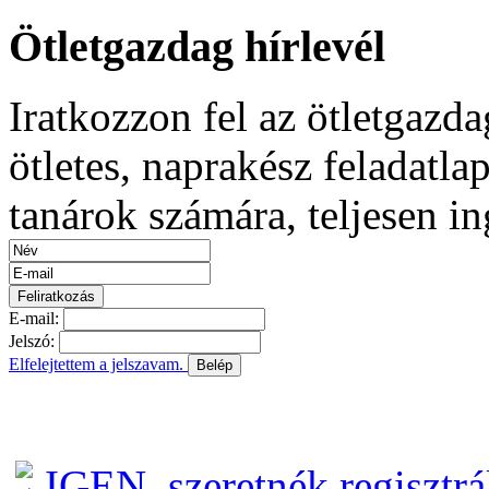
Ötletgazdag hírlevél
Iratkozzon fel az ötletgazda
ötletes, naprakész feladatla
tanárok számára, teljesen i
E-mail:
Jelszó:
Elfelejtettem a jelszavam.
Belép
Még nem regisztráltál?
IGEN, szeretnék regisztrá