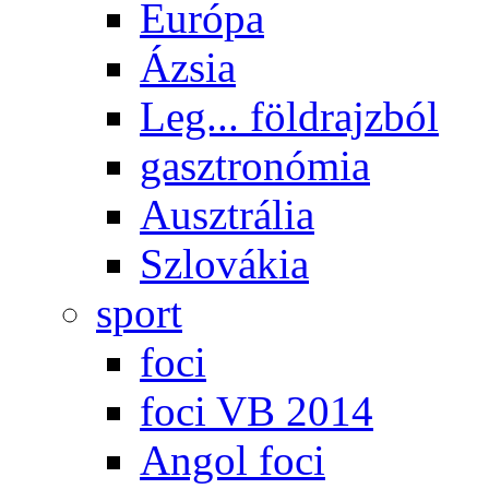
Európa
Ázsia
Leg... földrajzból
gasztronómia
Ausztrália
Szlovákia
sport
foci
foci VB 2014
Angol foci