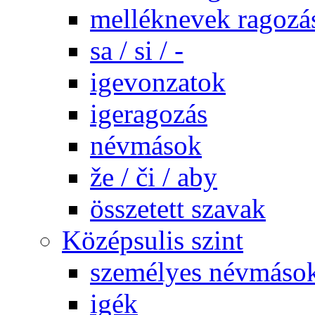
melléknevek ragozá
sa / si / -
igevonzatok
igeragozás
névmások
že / či / aby
összetett szavak
Középsulis szint
személyes névmáso
igék