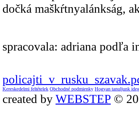
dočká
maškŕt
nyalánkság
, a
spracovala: adriana podľa i
policajti_v_rusku_szavak.p
Kereskedelmi feltételek
Obchodné podmienky
Hogyan tanuljunk ide
created by
WEBSTEP
© 20