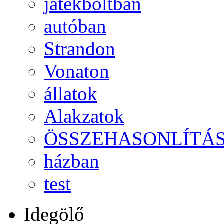
játékboltban
autóban
Strandon
Vonaton
állatok
Alakzatok
ÖSSZEHASONLÍTÁ
házban
test
Idegölő