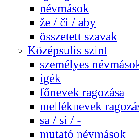
névmások
že / či / aby
összetett szavak
Középsulis szint
személyes névmáso
igék
főnevek ragozása
melléknevek ragozá
sa / si / -
mutató névmások