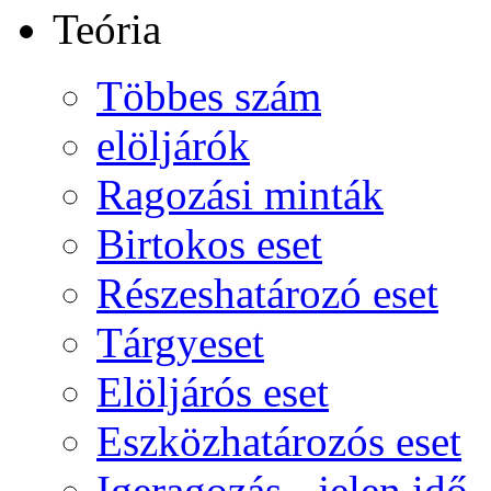
Teória
Többes szám
elöljárók
Ragozási minták
Birtokos eset
Részeshatározó eset
Tárgyeset
Elöljárós eset
Eszközhatározós eset
Igeragozás - jelen idő