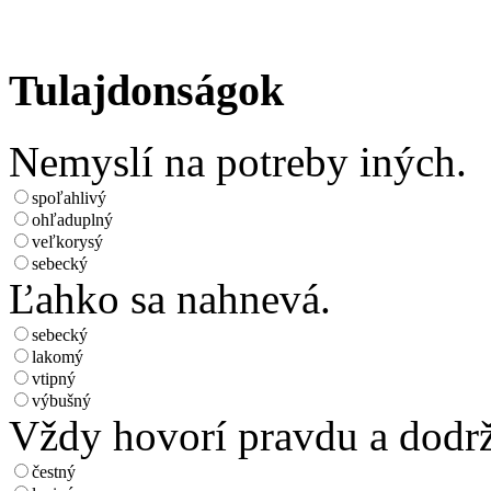
Tulajdonságok
Nemyslí na potreby iných.
spoľahlivý
ohľaduplný
veľkorysý
sebecký
Ľahko sa nahnevá.
sebecký
lakomý
vtipný
výbušný
Vždy hovorí pravdu a dodrž
čestný