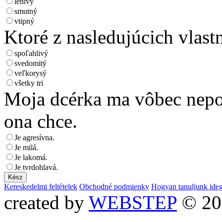
lenivý
smutný
vtipný
Ktoré z nasledujúcich vlastn
spoľahlivý
svedomitý
veľkorysý
všetky tri
Moja dcérka ma vôbec nepoč
ona chce.
Je agresívna.
Je milá.
Je lakomá.
Je tvrdohlavá.
Kereskedelmi feltételek
Obchodné podmienky
Hogyan tanuljunk ide
created by
WEBSTEP
© 20