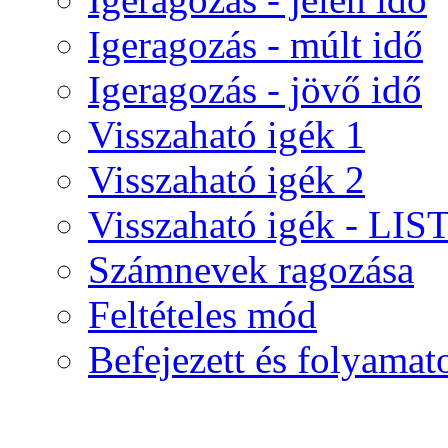
Igeragozás - múlt idő
Igeragozás - jövő idő
Visszaható igék 1
Visszaható igék 2
Visszaható igék - LIS
Számnevek ragozása
Feltételes mód
Befejezett és folyamat
Új játék