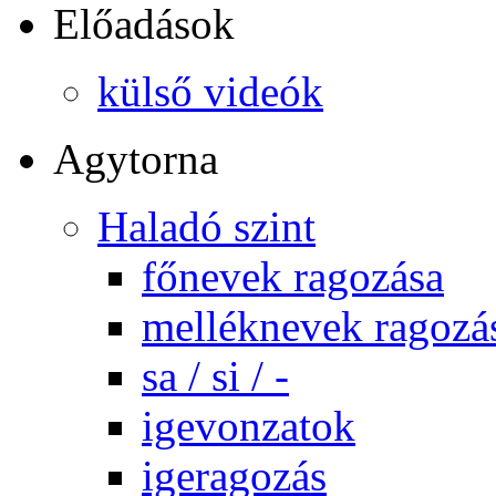
Előadások
külső videók
Agytorna
Haladó szint
főnevek ragozása
melléknevek ragozá
sa / si / -
igevonzatok
igeragozás