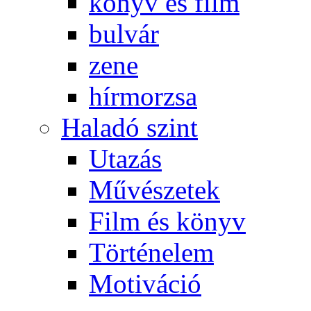
könyv és film
bulvár
zene
hírmorzsa
Haladó szint
Utazás
Művészetek
Film és könyv
Történelem
Motiváció