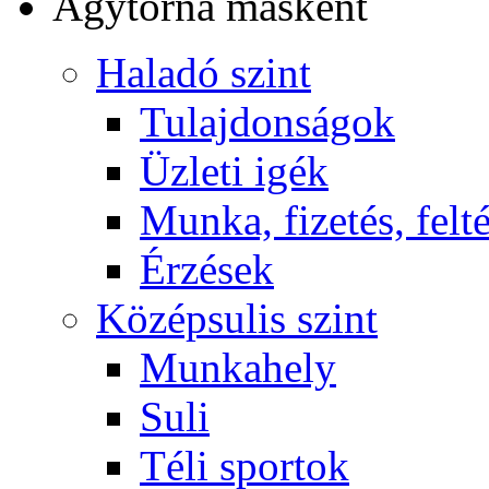
Agytorna másként
Haladó szint
Tulajdonságok
Üzleti igék
Munka, fizetés, felt
Érzések
Középsulis szint
Munkahely
Suli
Téli sportok