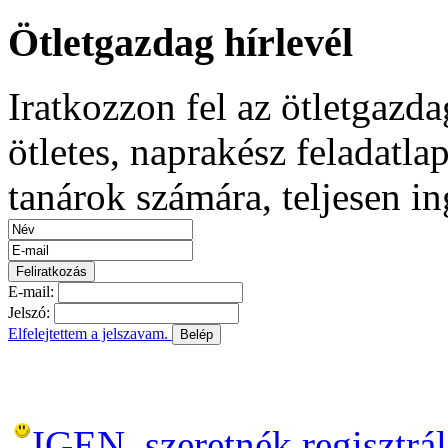
Ötletgazdag hírlevél
Iratkozzon fel az ötletgazda
ötletes, naprakész feladatla
tanárok számára, teljesen i
E-mail:
Jelszó:
Elfelejtettem a jelszavam.
Belép
Még nem regisztráltál?
IGEN, szeretnék regisztrál