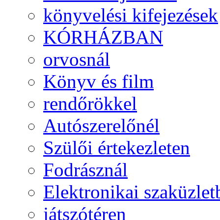
könyvelési kifejezések
KÓRHÁZBAN
orvosnál
Könyv és film
rendőrökkel
Autószerelőnél
Szülői értekezleten
Fodrásznál
Elektronikai szaküzlet
játszótéren