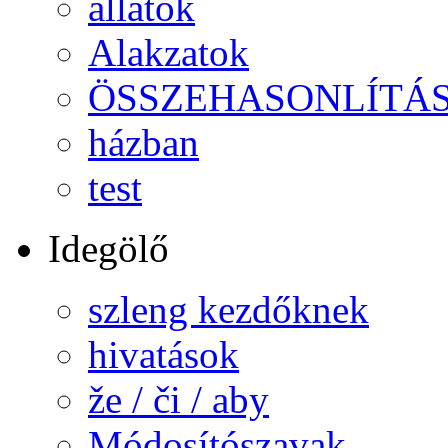
állatok
Alakzatok
ÖSSZEHASONLÍTÁ
házban
test
Idegölő
szleng kezdőknek
hivatások
že / či / aby
Módosítószavak