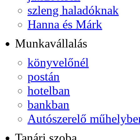
szleng haladóknak
Hanna és Márk
Munkavállalás
könyvelőnél
postán
hotelban
bankban
Autószerelő műhelybe
Tanári szoba