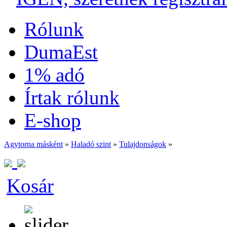
Rólunk
DumaEst
1% adó
Írtak rólunk
E-shop
Agytorna másként
»
Haladó szint
»
Tulajdonságok
»
Kosár