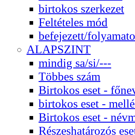
birtokos szerkezet
Feltételes mód
befejezett/folyamato
ALAPSZINT
mindig sa/si/---
Többes szám
Birtokos eset - főne
birtokos eset - mel
Birtokos eset - név
Részeshatározós e