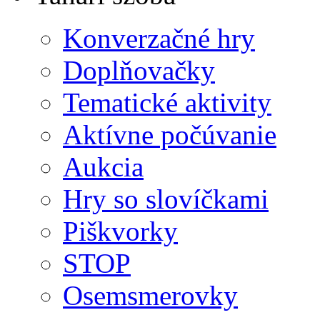
Konverzačné hry
Doplňovačky
Tematické aktivity
Aktívne počúvanie
Aukcia
Hry so slovíčkami
Piškvorky
STOP
Osemsmerovky