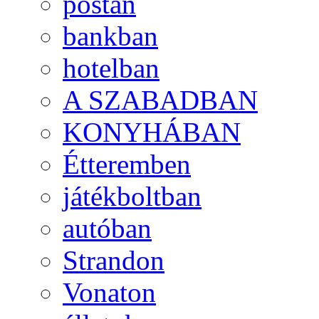
postán
bankban
hotelban
A SZABADBAN
KONYHÁBAN
Étteremben
játékboltban
autóban
Strandon
Vonaton