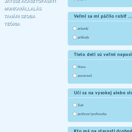
JÁTSSZ AKASZTÓFÁSAT!
MUNKAVÁLLALÁS
TANÁRI SZOBA
Veľmi sa mi páčilo robiť .
TEÓRIA
prípady
príklady
Tieto deti sú veľmi nepos
hlavu.
pozornosť.
Učí sa na vysokej alebo st
žiak
profesor/profesorka
Kto má na starosti drobné