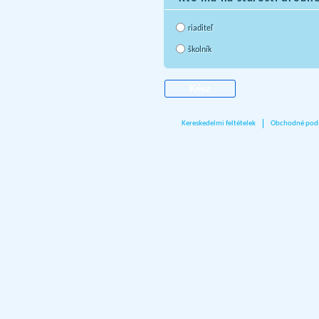
riaditeľ
školník
Kereskedelmi feltételek
Obchodné pod