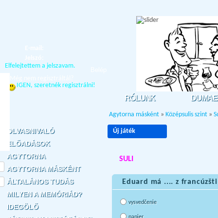
E-mail:
Jelszó:
Elfelejtettem a jelszavam.
Belép
Még nem regisztráltál?
IGEN, szeretnék regisztrálni!
RÓLUNK
DUMAE
Agytorna másként
»
Középsulis szint
»
S
OLVASNIVALÓ
Új játék
ELŐADÁSOK
AGYTORNA
SULI
AGYTORNA MÁSKÉNT
ÁLTALÁNOS TUDÁS
Eduard má .... z francúzšt
MILYEN A MEMÓRIÁD?
vysvedčenie
IDEGÖLŐ
papier