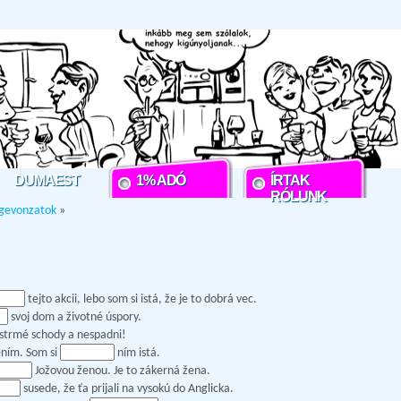
DUMAEST
1% ADÓ
ÍRTAK
RÓLUNK
igevonzatok
»
tejto akcii, lebo som si istá, že je to dobrá vec.
svoj dom a životné úspory.
strmé schody a nespadni!
ením. Som si
ním istá.
Jožovou ženou. Je to zákerná žena.
susede, že ťa prijali na vysokú do Anglicka.