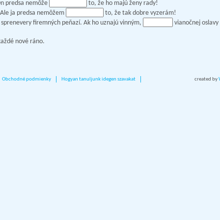
 On predsa nemôže
to, že ho majú ženy rady!
 Ale ja predsa nemôžem
to, že tak dobre vyzerám!
sprenevery firemných peňazí. Ak ho uznajú vinným,
vianočnej oslavy 
aždé nové ráno.
Obchodné podmienky
Hogyan tanuljunk idegen szavakat
created by