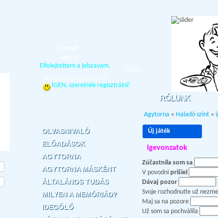
E-mail:
Jelszó:
Elfelejtettem a jelszavam.
Belép
Még nem regisztráltál?
IGEN, szeretnék regisztrálni!
RÓLUNK
Agytorna
»
Haladó szint
»
OLVASNIVALÓ
Új játék
ELŐADÁSOK
igevonzatok
AGYTORNA
Zúčastnila som sa
AGYTORNA MÁSKÉNT
V povodni
prišiel
ÁLTALÁNOS TUDÁS
Dávaj pozor
Svoje rozhodnutie už nezm
MILYEN A MEMÓRIÁD?
Maj sa na pozore
IDEGÖLŐ
Už som sa pochválila