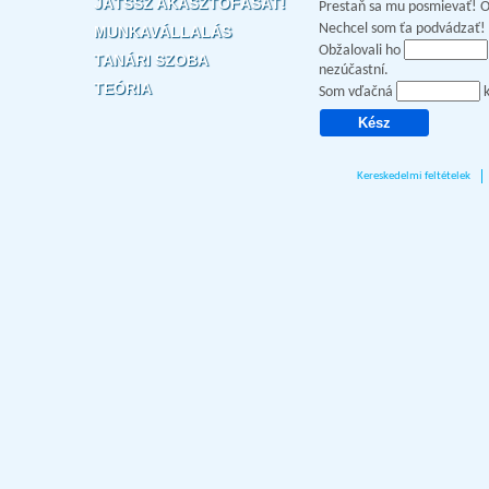
JÁTSSZ AKASZTÓFÁSAT!
Prestaň sa mu posmievať!
Nechcel som ťa podvádzať!
MUNKAVÁLLALÁS
Obžalovali ho
TANÁRI SZOBA
nezúčastní.
TEÓRIA
Som vďačná
k
Kereskedelmi feltételek