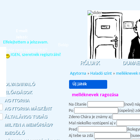
E-mail:
Jelszó:
Elfelejtettem a jelszavam.
Belép
Még nem regisztráltál?
IGEN, szeretnék regisztrálni!
RÓLUNK
DUMAE
Agytorna
»
Haladó szint
»
melléknevek 
OLVASNIVALÓ
Új játék
ELŐADÁSOK
melléknevek ragozása
AGYTORNA
Na čítanie
(noví) ná
AGYTORNA MÁSKÉNT
Po
(úspešný) zd
ÁLTALÁNOS TUDÁS
Zdeno Chára je známy aj
Mal niekoľko vystúpení aj v
MILYEN A MEMÓRIÁD?
Pred
(kolegy
IDEGÖLŐ
Aj tebe sa zdá
(suse