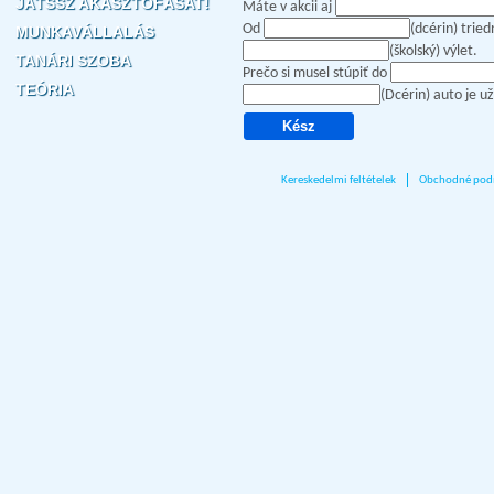
JÁTSSZ AKASZTÓFÁSAT!
Máte v akcii aj
Od
(dcérin) trie
MUNKAVÁLLALÁS
(školský) výlet.
TANÁRI SZOBA
Prečo si musel stúpiť do
TEÓRIA
(Dcérin) auto je 
Kereskedelmi feltételek
Obchodné pod