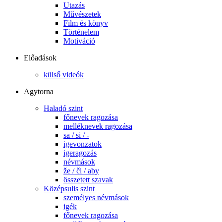
Utazás
Művészetek
Film és könyv
Történelem
Motiváció
Előadások
külső videók
Agytorna
Haladó szint
főnevek ragozása
melléknevek ragozása
sa / si / -
igevonzatok
igeragozás
névmások
že / či / aby
összetett szavak
Középsulis szint
személyes névmások
igék
főnevek ragozása