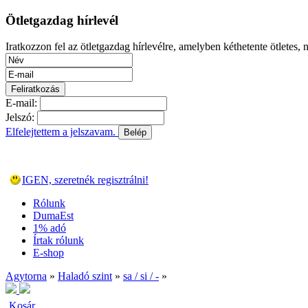
Ötletgazdag hírlevél
Iratkozzon fel az ötletgazdag hírlevélre, amelyben kéthetente ötletes, 
E-mail:
Jelszó:
Elfelejtettem a jelszavam.
Belép
Még nem regisztráltál?
IGEN, szeretnék regisztrálni!
Rólunk
DumaEst
1% adó
Írtak rólunk
E-shop
Agytorna
»
Haladó szint
»
sa / si / -
»
Kosár