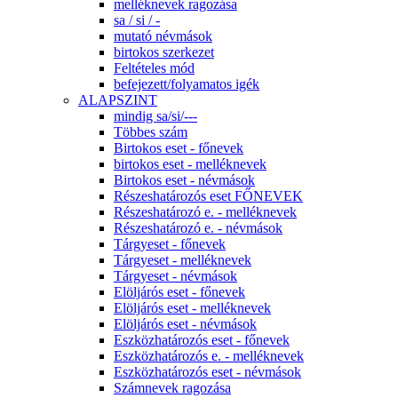
melléknevek ragozása
sa / si / -
mutató névmások
birtokos szerkezet
Feltételes mód
befejezett/folyamatos igék
ALAPSZINT
mindig sa/si/---
Többes szám
Birtokos eset - főnevek
birtokos eset - melléknevek
Birtokos eset - névmások
Részeshatározós eset FŐNEVEK
Részeshatározó e. - melléknevek
Részeshatározó e. - névmások
Tárgyeset - főnevek
Tárgyeset - melléknevek
Tárgyeset - névmások
Elöljárós eset - főnevek
Elöljárós eset - melléknevek
Elöljárós eset - névmások
Eszközhatározós eset - főnevek
Eszközhatározós e. - melléknevek
Eszközhatározós eset - névmások
Számnevek ragozása