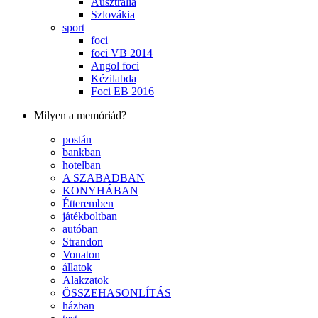
Ausztrália
Szlovákia
sport
foci
foci VB 2014
Angol foci
Kézilabda
Foci EB 2016
Milyen a memóriád?
postán
bankban
hotelban
A SZABADBAN
KONYHÁBAN
Étteremben
játékboltban
autóban
Strandon
Vonaton
állatok
Alakzatok
ÖSSZEHASONLÍTÁS
házban