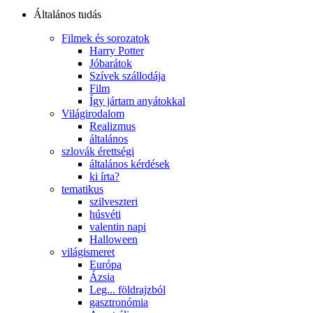
Általános tudás
Filmek és sorozatok
Harry Potter
Jóbarátok
Szívek szállodája
Film
Így jártam anyátokkal
Világirodalom
Realizmus
általános
szlovák érettségi
általános kérdések
ki írta?
tematikus
szilveszteri
húsvéti
valentin napi
Halloween
világismeret
Európa
Ázsia
Leg... földrajzból
gasztronómia