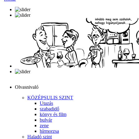
Olvasnivaló
KÖZÉPSULIS SZINT
Utazás
szabadidő
könyv és film
bulvár
zene
hírmorzsa
Haladó szint