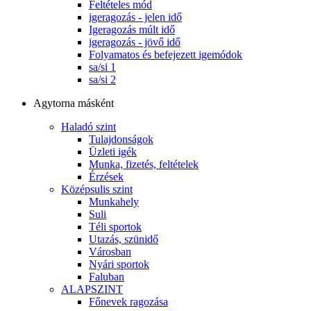
Feltételes mód
igeragozás - jelen idő
Igeragozás múlt idő
igeragozás - jövő idő
Folyamatos és befejezett igemódok
sa/si 1
sa/si 2
Agytorna másként
Haladó szint
Tulajdonságok
Üzleti igék
Munka, fizetés, feltételek
Érzések
Középsulis szint
Munkahely
Suli
Téli sportok
Utazás, szünidő
Városban
Nyári sportok
Faluban
ALAPSZINT
Főnevek ragozása