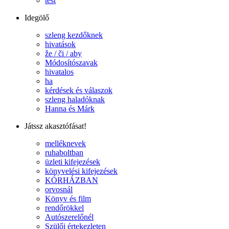
test
Idegölő
szleng kezdőknek
hivatások
že / či / aby
Módosítószavak
hivatalos
ha
kérdések és válaszok
szleng haladóknak
Hanna és Márk
Játssz akasztófásat!
melléknevek
ruhaboltban
üzleti kifejezések
könyvelési kifejezések
KÓRHÁZBAN
orvosnál
Könyv és film
rendőrökkel
Autószerelőnél
Szülői értekezleten