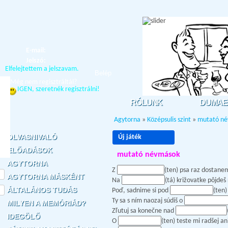
E-mail:
Jelszó:
Elfelejtettem a jelszavam.
Belép
Még nem regisztráltál?
IGEN, szeretnék regisztrálni!
RÓLUNK
DUMAE
Agytorna
»
Középsulis szint
»
mutató n
OLVASNIVALÓ
Új játék
ELŐADÁSOK
mutató névmások
AGYTORNA
Z
(ten) psa raz dostanem
AGYTORNA MÁSKÉNT
Na
(tá) križovatke pôjdeš
ÁLTALÁNOS TUDÁS
Poď, sadnime si pod
(ten)
Ty sa s ním naozaj súdiš o
MILYEN A MEMÓRIÁD?
Zľutuj sa konečne nad
IDEGÖLŐ
O
(ten) teste mi radšej 