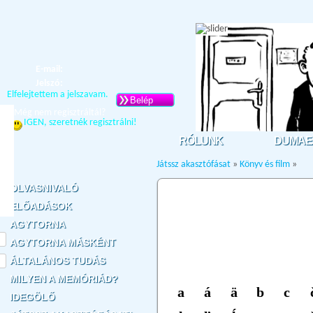
E-mail:
Jelszó:
Elfelejtettem a jelszavam.
Belép
Még nem regisztráltál?
IGEN, szeretnék regisztrálni!
RÓLUNK
DUMAE
Játssz akasztófásat
»
Könyv és film
»
OLVASNIVALÓ
ELŐADÁSOK
AGYTORNA
AGYTORNA MÁSKÉNT
ÁLTALÁNOS TUDÁS
MILYEN A MEMÓRIÁD?
IDEGÖLŐ