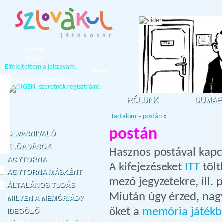
E-mail:
Jelszó:
Elfelejtettem a jelszavam.
Belép
Még nem regisztráltál?
IGEN, szeretnék regisztrálni!
RÓLUNK
DUMAE
Tartalom
»
postán
»
postán
OLVASNIVALÓ
ELŐADÁSOK
Hasznos postával kapcs
AGYTORNA
A kifejezéseket
ITT
tölt
AGYTORNA MÁSKÉNT
mező jegyzetekre, ill.
ÁLTALÁNOS TUDÁS
Miután úgy érzed, nagy
MILYEN A MEMÓRIÁD?
őket a
memória játék
IDEGÖLŐ