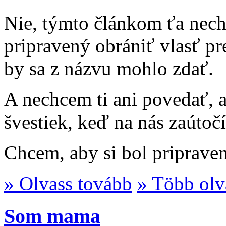
Nie, týmto článkom ťa nech
pripravený obrániť vlasť pr
by sa z názvu mohlo zdať.
A nechcem ti ani povedať, ab
švestiek, keď na nás zaútočí
Chcem, aby si bol pripraven
» Olvass tovább
» Több olv
Som mama