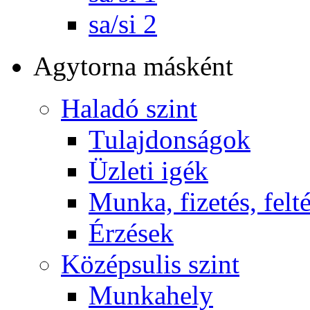
sa/si 2
Agytorna másként
Haladó szint
Tulajdonságok
Üzleti igék
Munka, fizetés, felt
Érzések
Középsulis szint
Munkahely