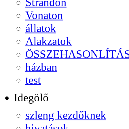
Strandon
Vonaton
állatok
Alakzatok
ÖSSZEHASONLÍTÁ
házban
test
Idegölő
szleng kezdőknek
hivatások