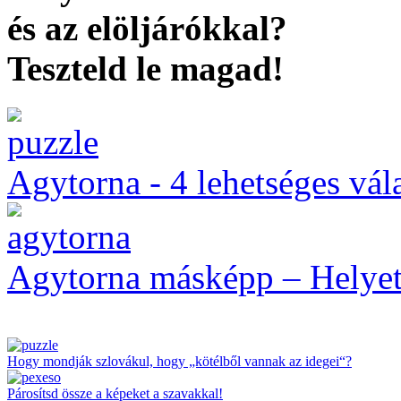
és az elöljárókkal?
Teszteld le magad!
Agytorna - 4 lehetséges vál
Agytorna másképp – Helyett
Hogy mondják szlovákul, hogy „kötélből vannak az idegei“?
Párosítsd össze a képeket a szavakkal!