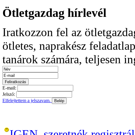
Ötletgazdag hírlevél
Iratkozzon fel az ötletgazda
ötletes, naprakész feladatla
tanárok számára, teljesen i
E-mail:
Jelszó:
Elfelejtettem a jelszavam.
Belép
Még nem regisztráltál?
IGEN, szeretnék regisztrál