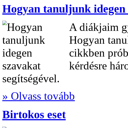
Hogyan tanuljunk idegen
A diákjaim gy
Hogyan tanul
cikkben próbá
kérdésre hár
segítségével.
» Olvass tovább
Birtokos eset