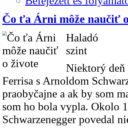
Befejezett és folyamat
Čo ťa Árni môže naučiť o
Haladó
szint
Niektorý deň
Ferrisa s Arnoldom Schwar
praobyčajne a ak by som mal
som ho bola vypla. Okolo 1
Schwarzenegger povedal nie