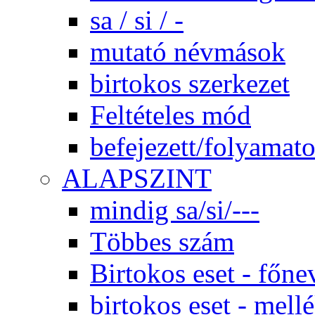
sa / si / -
mutató névmások
birtokos szerkezet
Feltételes mód
befejezett/folyamato
ALAPSZINT
mindig sa/si/---
Többes szám
Birtokos eset - főne
birtokos eset - mel