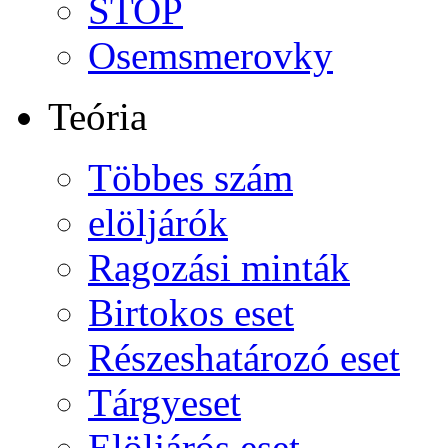
STOP
Osemsmerovky
Teória
Többes szám
elöljárók
Ragozási minták
Birtokos eset
Részeshatározó eset
Tárgyeset
Elöljárós eset