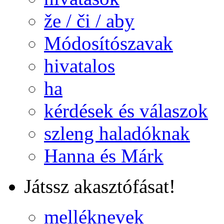
že / či / aby
Módosítószavak
hivatalos
ha
kérdések és válaszok
szleng haladóknak
Hanna és Márk
Játssz akasztófásat!
melléknevek