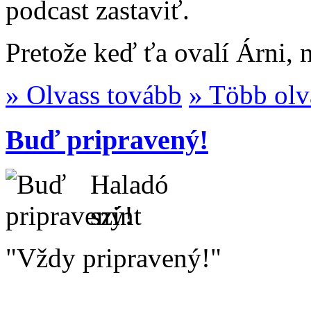
podcast zastaviť.
Pretože keď ťa ovalí Árni, n
» Olvass tovább
» Több olv
Buď pripravený!
Haladó
szint
"Vždy pripravený!"