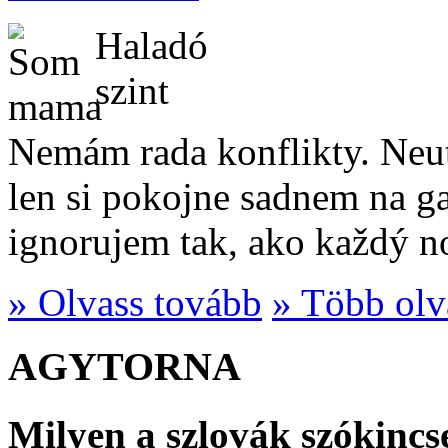
Haladó
szint
Nemám rada konflikty. Neut
len si pokojne sadnem na 
ignorujem tak, ako každý n
» Olvass tovább
» Több olv
AGYTORNA
Milyen a szlovák szókincs