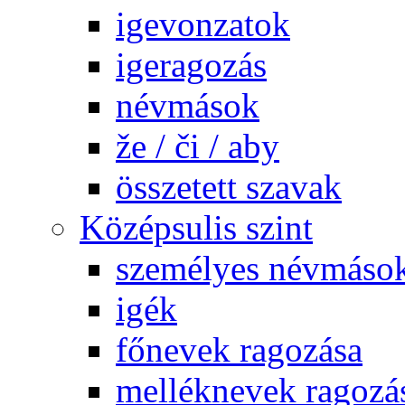
igevonzatok
igeragozás
névmások
že / či / aby
összetett szavak
Középsulis szint
személyes névmáso
igék
főnevek ragozása
melléknevek ragozá