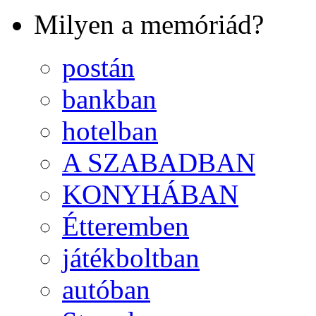
Milyen a memóriád?
postán
bankban
hotelban
A SZABADBAN
KONYHÁBAN
Étteremben
játékboltban
autóban