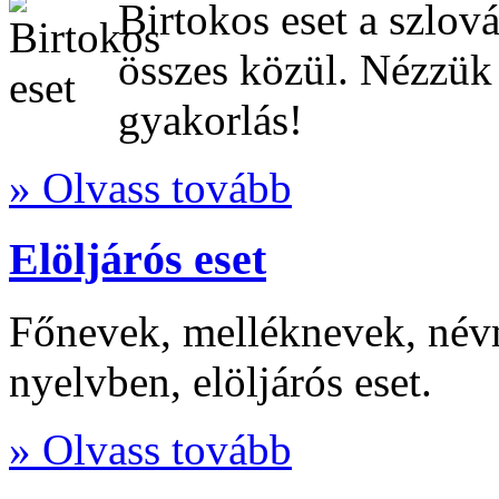
Birtokos eset a szlov
összes közül. Nézzük á
gyakorlás!
» Olvass tovább
Elöljárós eset
Főnevek, melléknevek, név
nyelvben, elöljárós eset.
» Olvass tovább