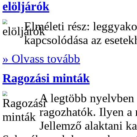
elöljárók
Elméleti rész: leggyako
kapcsolódása az esetek
» Olvass tovább
Ragozási minták
A legtöbb nyelvben 
ragozhatók. Ilyen a 
Jellemző alaktani k