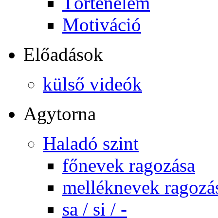
Történelem
Motiváció
Előadások
külső videók
Agytorna
Haladó szint
főnevek ragozása
melléknevek ragozá
sa / si / -