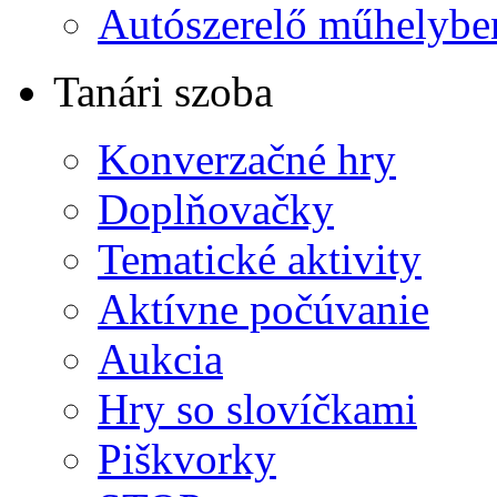
Autószerelő műhelybe
Tanári szoba
Konverzačné hry
Doplňovačky
Tematické aktivity
Aktívne počúvanie
Aukcia
Hry so slovíčkami
Piškvorky