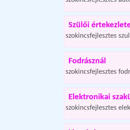
Szülői értekezlet
szokincsfejlesztes szu
Fodrásznál
szokincsfejlesztes fo
Elektronikai szak
szokincsfejlesztes ele