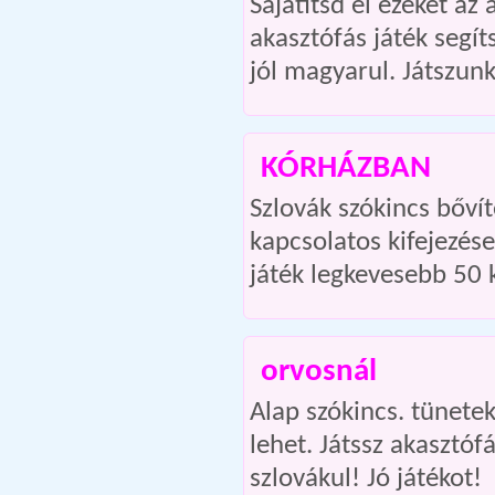
Sajátítsd el ezeket az
akasztófás játék segí
jól magyarul. Játszun
KÓRHÁZBAN
Szlovák szókincs bőví
kapcsolatos kifejezés
játék legkevesebb 50 
orvosnál
Alap szókincs. tünete
lehet. Játssz akasztóf
szlovákul! Jó játékot!