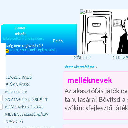
E-mail:
Jelszó:
Elfelejtettem a jelszavam.
Belép
Még nem regisztráltál?
IGEN, szeretnék regisztrálni!
RÓLUNK
DUMAE
Játssz akasztófásat
»
OLVASNIVALÓ
melléknevek
ELŐADÁSOK
Az akasztófás játék e
AGYTORNA
tanulására! Bővítsd a
AGYTORNA MÁSKÉNT
ÁLTALÁNOS TUDÁS
szókincsfejlesztő játék
MILYEN A MEMÓRIÁD?
IDEGÖLŐ