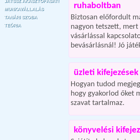
JÁTSSZ AKASZTÓFÁSAT!
ruhaboltban
MUNKAVÁLLALÁS
Biztosan előfordult m
TANÁRI SZOBA
TEÓRIA
nagyon tetszett, mert
vásárlással kapcsolato
bevásárlásnál! Jó játé
üzleti kifejezések
Hogyan tudod megjegye
hogy gyakorlod őket m
szavat tartalmaz.
könyvelési kifeje