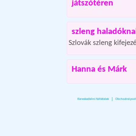
játszótéren
szleng haladókna
Szlovák szleng kifeje
Hanna és Márk
Kereskedelmi feltételek
Obchodné pod