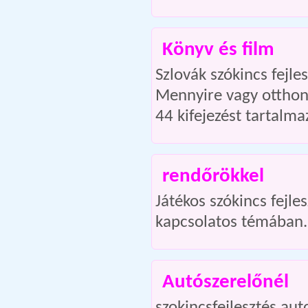
Könyv és film
Szlovák szókincs fejle
Mennyire vagy otthon 
44 kifejezést tartalma
rendőrökkel
Játékos szókincs fejle
kapcsolatos témában. 
Autószerelőnél
szokincsfejlesztés au